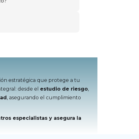
co?
ión estratégica que protege a tu
ntegral: desde el
estudio de riesgo
,
dad
, asegurando el cumplimiento
ros especialistas y asegura la