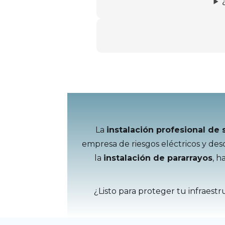
La
instalación profesional de 
empresa de riesgos eléctricos y des
la
instalación de pararrayos
, h
¿Listo para proteger tu infraest