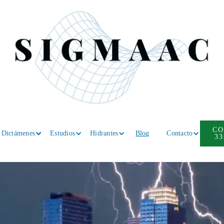
CO
Dictámenes
Estudios
Hidrantes
Blog
Contacto
33