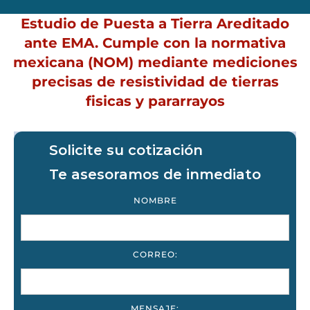
Estudio de Puesta a Tierra Areditado
ante EMA. Cumple con la normativa
mexicana (NOM) mediante mediciones
precisas de resistividad de tierras
fisicas y pararrayos
Solicite su cotización
Te asesoramos de inmediato
NOMBRE
CORREO:
MENSAJE: