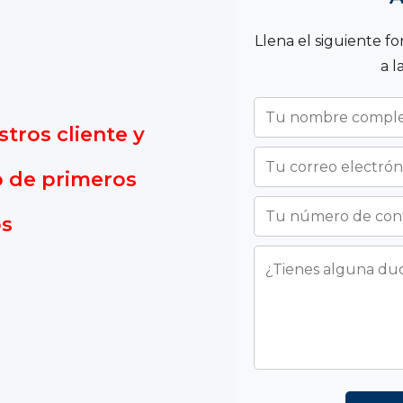
Llena el siguiente f
a 
tros cliente y
o de primeros
os