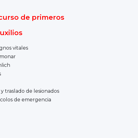
curso de primeros
uxilios
gnos vitales
lmonar
lich
s
y traslado de lesionados
ocolos de emergencia