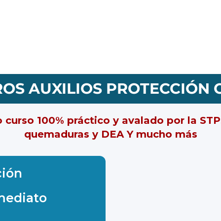
OS AUXILIOS PROTECCIÓN C
 curso 100% práctico y avalado por la STPS
quemaduras y DEA Y mucho más
ción
mediato