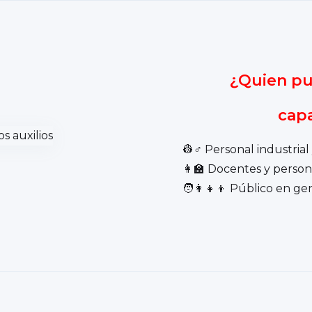
¿Quien pu
capa
👷♂️ Personal industrial
👩🏫 Docentes y person
🧑👩👧👦 Público en ge