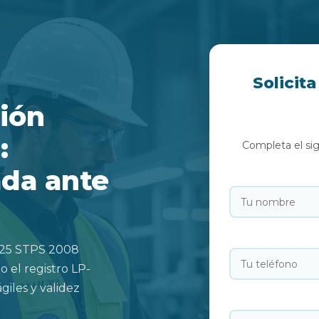
Solicit
ión
:
Completa el si
ada ante
025 STPS 2008
 el registro LP-
iles y validez