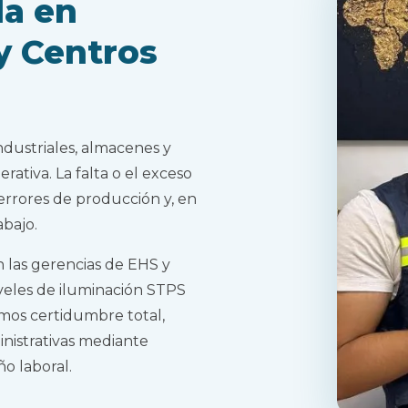
da en
 y Centros
dustriales, almacenes y
rativa. La falta o el exceso
errores de producción y, en
abajo.
las gerencias de EHS y
iveles de iluminación STPS
amos certidumbre total,
inistrativas mediante
o laboral.