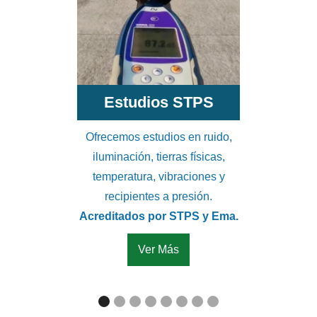
Elaboramos
plan de prot
aprobación.
analiza rie
Estudios STPS
propon
em
Ofrecemos estudios en ruido,
Tiempo de 
iluminación, tierras físicas,
temperatura, vibraciones y
recipientes a presión.
Acreditados por STPS y Ema.
Ver Más