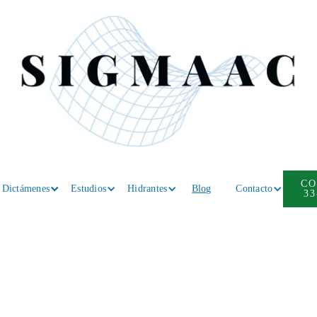
CO
Dictámenes
Estudios
Hidrantes
Blog
Contacto
33