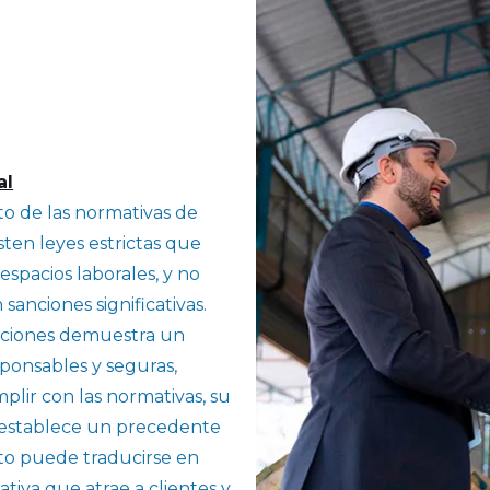
al
o de las normativas de
sten leyes estrictas que
espacios laborales, y no
sanciones significativas.
aciones demuestra un
sponsables y seguras,
plir con las normativas, su
n establece un precedente
to puede traducirse en
tiva que atrae a clientes y